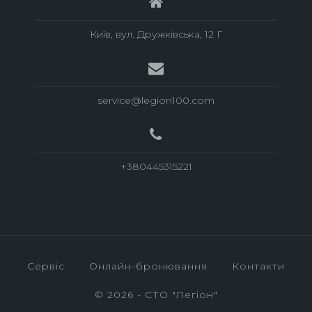
Київ, вул. Дружкiвська, 12 Г
service@legion100.com
+380445315221
Сервic
Онлайн-бронювання
Контакти
© 2026 - СТО "Легiон"