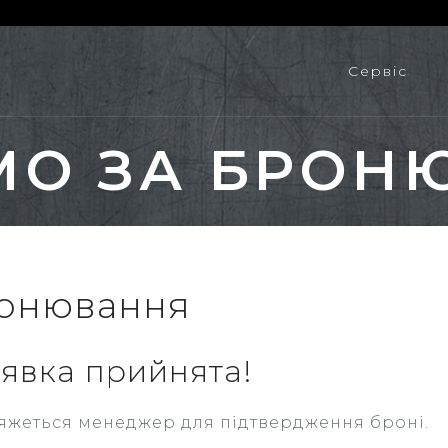
Сервic
МО ЗА БРОН
ронювання
аявка прийнята!
яжеться менеджер для підтвердження броні.