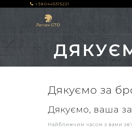
S
+380445315221
k
i
p
t
o
ДЯКУЄ
c
o
n
t
e
Дякуємо за б
n
t
Дякуємо, ваша з
Найближчим часом з вами зв’