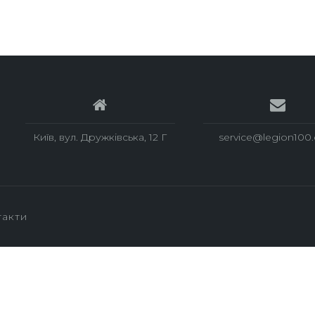
Київ, вул. Дружкiвська, 12 Г
service@legion100
такти